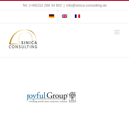
Skip
Tel: (+49)152 286 34 802
|
info@sinica-consulting.de
to
content