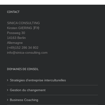
CONTACT
SINICA CONSULTING
Kirsten GIERING 罗玲
Possweg 30
14163 Berlin
Allemagne
(+49)152 286 34 802
info@sinica-consulting.com
DOMAINES DE CONSEIL
Stratégies d’entreprise interculturelles
Gestion du changement
Business Coaching