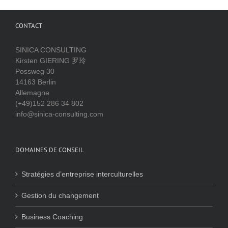
CONTACT
SINICA CONSULTING
Kirsten GIERING 罗玲
Possweg 30
14163 Berlin
Allemagne
(+49)152 286 34 802
info@sinica-consulting.com
DOMAINES DE CONSEIL
Stratégies d’entreprise interculturelles
Gestion du changement
Business Coaching