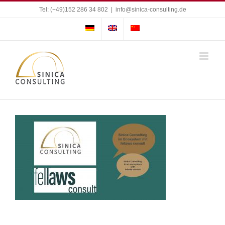
Skip
Tel: (+49)152 286 34 802
|
info@sinica-consulting.de
to
content