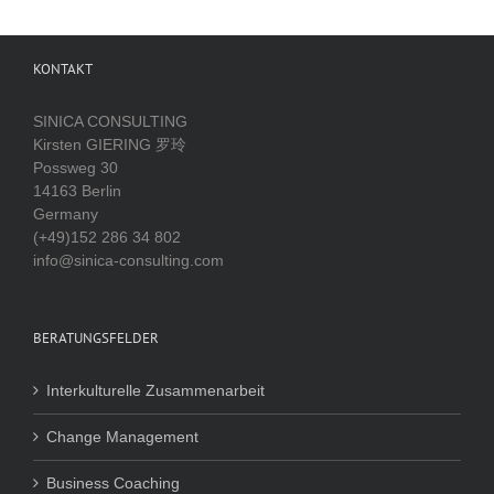
KONTAKT
SINICA CONSULTING
Kirsten GIERING 罗玲
Possweg 30
14163 Berlin
Germany
(+49)152 286 34 802
info@sinica-consulting.com
BERATUNGSFELDER
Interkulturelle Zusammenarbeit
Change Management
Business Coaching