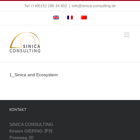
Zum
Tel: (+49)152 286 34 802
|
info@sinica-consulting.de
Inhalt
springen
1_Sinica and Ecosystem
KONTAKT
SINICA CONSULTING
Kirsten GIERING 罗玲
Possweg 30