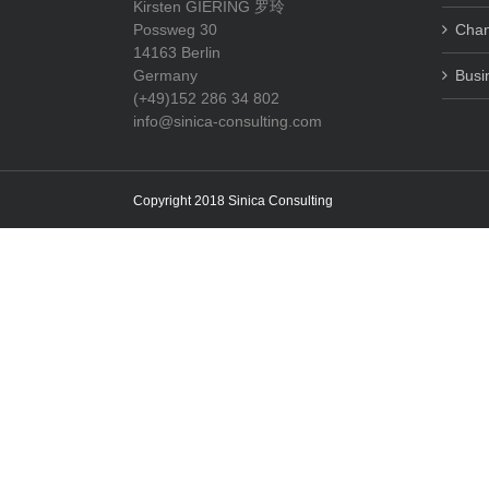
Kirsten GIERING 罗玲
Possweg 30
Cha
14163 Berlin
Germany
Busi
(+49)152 286 34 802
info@sinica-consulting.com
Copyright 2018 Sinica Consulting