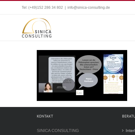
Zum
Tel: (+49)152 286 34 802
|
info@sinica-consulting.de
Inhalt
springen
KONTAKT
BERAT
SINICA CONSULTING
Inte