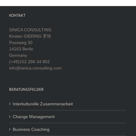
KONTAKT
SINICA CONSULTING
Kirsten GIERING 罗玲
Possweg 30
14163 Berlin
Germany
(+49)152 286 34 802
info@sinica-consulting.com
BERATUNGSFELDER
Interkulturelle Zusammenarbeit
Change Management
Business Coaching