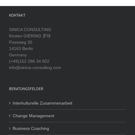
KONTAKT
SINICA CONSULTING
Kirsten GIERING 罗玲
Possweg 30
14163 Berlin
Germany
(+49)152 286 34 802
info@sinica-consulting.com
BERATUNGSFELDER
Interkulturelle Zusammenarbeit
Change Management
Business Coaching