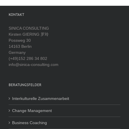
KONTAKT
SINICA CONSULTING
Kirsten GIERING 罗玲
Possweg 30
14163 Berlin
Germany
(+49)152 286 34 802
info@sinica-consulting.com
BERATUNGSFELDER
Interkulturelle Zusammenarbeit
Change Management
Business Coaching