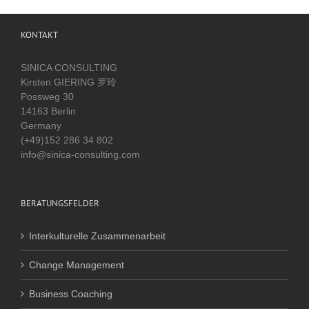
KONTAKT
SINICA CONSULTING
Kirsten GIERING 罗玲
Possweg 30
14163 Berlin
Germany
(+49)152 286 34 802
info@sinica-consulting.com
BERATUNGSFELDER
Interkulturelle Zusammenarbeit
Change Management
Business Coaching