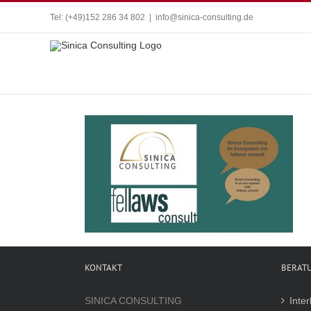
Zum
Tel: (+49)152 286 34 802
|
info@sinica-consulting.de
Inhalt
springen
KONTAKT
BERAT
SINICA CONSULTING
Inte