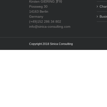
Kirsten GIERING 罗玲
Possweg 30
Cha
14163 Berlin
Germany
Busi
(+49)152 286 34 802
info@sinica-consulting.com
Copyright 2018 Sinica Consulting